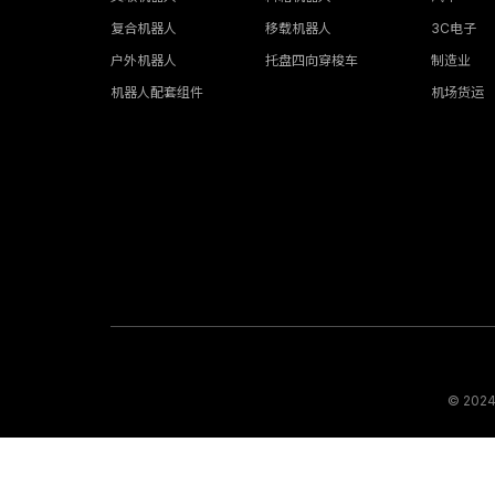
复合机器人
移载机器人
3C电子
户外机器人
托盘四向穿梭车
制造业
机器人配套组件
机场货运
© 20