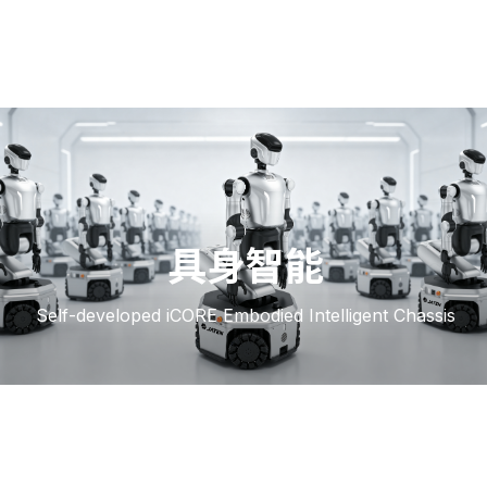
具身智能
Self-developed iCORE Embodied Intelligent Chassis